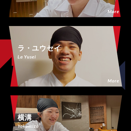
More
ラ・ユウセイ
La Yusei
More
横溝
Yokomizo