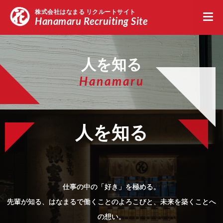
株式会社はなまる リクルートサイト
Hanamaru Recruiting Site
新卒採用エントリー
中途採用エントリー
留学
人を知る
Hanamaru
人を知る
仕事の中の「好き」を極める。
先輩が知る、はなまるで働くことのよろこびと、未来を築くことへ
の想い。