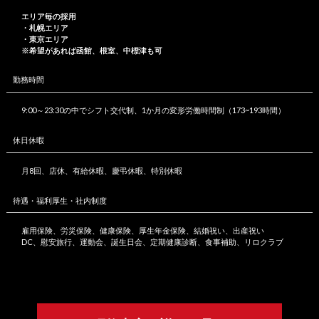
エリア毎の採用
・札幌エリア
・東京エリア
※希望があれば函館、根室、中標津も可
勤務時間
9:00～23:30の中でシフト交代制、1か月の変形労働時間制（173~193時間）
休日休暇
月8回、店休、有給休暇、慶弔休暇、特別休暇
待遇・福利厚生・社内制度
雇用保険、労災保険、健康保険、厚生年金保険、結婚祝い、出産祝い
DC、慰安旅行、運動会、誕生日会、定期健康診断、食事補助、リロクラブ