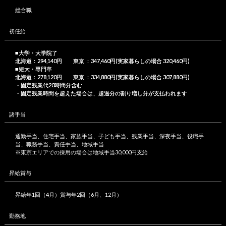
総合職
初任給
■大学・大学院了
北海道：294,140円 東京 ：347,460円(実家暮らしの場合 320,460円)
■短大・専門卒
北海道：278,120円 東京 ：334,880円(実家暮らしの場合 307,880円)
・固定残業代20時間分含む
・固定残業時間を超えた場合は、超過分の割り増し分が支払われます
諸手当
通勤手当、住宅手当、家族手当、子ども手当、残業手当、深夜手当、役職手
当、職務手当、責任手当、地域手当
※東京エリアでの採用の場合は地域手当30,000円支給
昇給賞与
昇給年1回（4月）賞与年2回（6月、12月）
勤務地