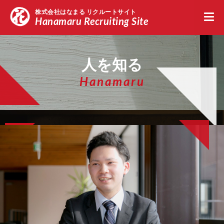
株式会社はなまる リクルートサイト
Hanamaru Recruiting Site
新卒採用エントリー
中途採用エントリー
留学
人を知る
Hanamaru