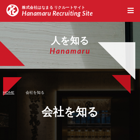
株式会社はなまる リクルートサイト
Hanamaru Recruiting Site
新卒採用エントリー
中途採用エントリー
留学
人を知る
Hanamaru
HOME
会社を知る
会社を知る